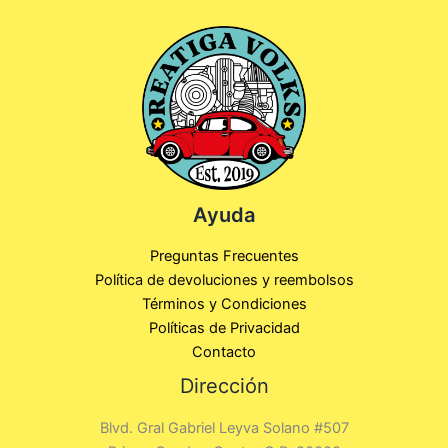
o
t
u
t
d
o
c
o
u
s
t
s
c
o
t
s
o
s
Ayuda
Preguntas Frecuentes
Política de devoluciones y reembolsos
Términos y Condiciones
Políticas de Privacidad
Contacto
Dirección
Blvd. Gral Gabriel Leyva Solano #507