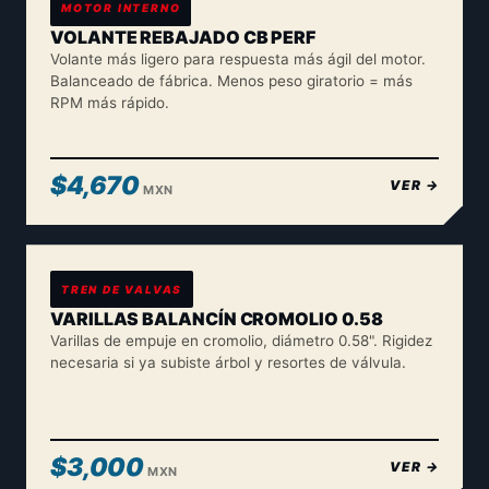
MOTOR INTERNO
VOLANTE REBAJADO CB PERF
Volante más ligero para respuesta más ágil del motor.
Balanceado de fábrica. Menos peso giratorio = más
RPM más rápido.
$4,670
VER →
MXN
TREN DE VALVAS
VARILLAS BALANCÍN CROMOLIO 0.58
Varillas de empuje en cromolio, diámetro 0.58". Rigidez
necesaria si ya subiste árbol y resortes de válvula.
$3,000
VER →
MXN