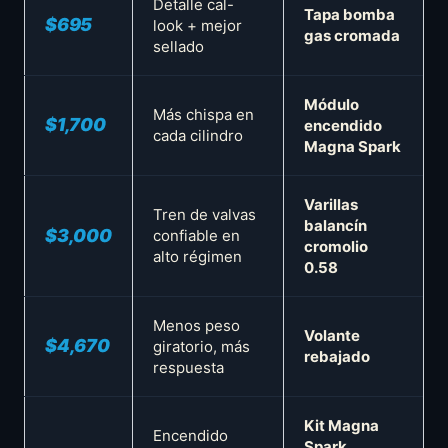
Detalle cal-
Tapa bomba
$695
look + mejor
gas cromada
sellado
Módulo
Más chispa en
$1,700
encendido
cada cilindro
Magna Spark
Varillas
Tren de valvas
balancín
$3,000
confiable en
cromolio
alto régimen
0.58
Menos peso
Volante
$4,670
giratorio, más
rebajado
respuesta
Kit Magna
Encendido
Spark