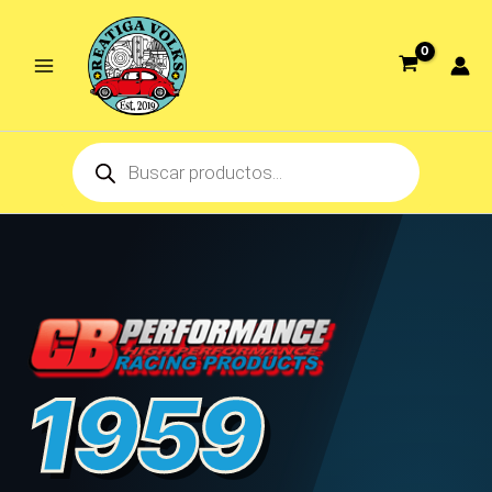
Ir
al
contenido
Products
search
1959