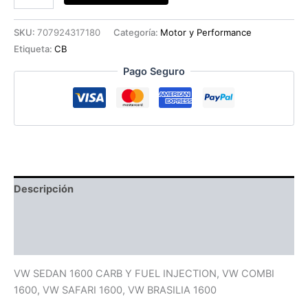
ACEITE
CB
PERF
SKU:
707924317180
Categoría:
Motor y Performance
ROJA
Etiqueta:
CB
cantidad
Pago Seguro
Descripción
Información adicional
Valoraciones (0)
VW SEDAN 1600 CARB Y FUEL INJECTION, VW COMBI
1600, VW SAFARI 1600, VW BRASILIA 1600