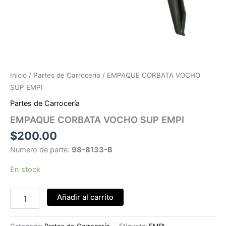
Inicio
/
Partes de Carrocería
/ EMPAQUE CORBATA VOCHO
SUP EMPI
Partes de Carrocería
EMPAQUE CORBATA VOCHO SUP EMPI
$
200.00
Numero de parte:
98-8133-B
En stock
EMPAQUE
Añadir al carrito
CORBATA
VOCHO
SUP
Categoría:
Partes de Carrocería
Etiqueta:
EMPI