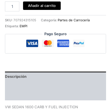
EMPAQUE
Añadir al carrito
PUERTA
M/N
EMPI
SKU:
707924315105
Categoría:
Partes de Carrocería
(
Etiqueta:
EMPI
PAR
)
Pago Seguro
cantidad
Descripción
Información adicional
Valoraciones (0)
VW SEDAN 1600 CARB Y FUEL INJECTION