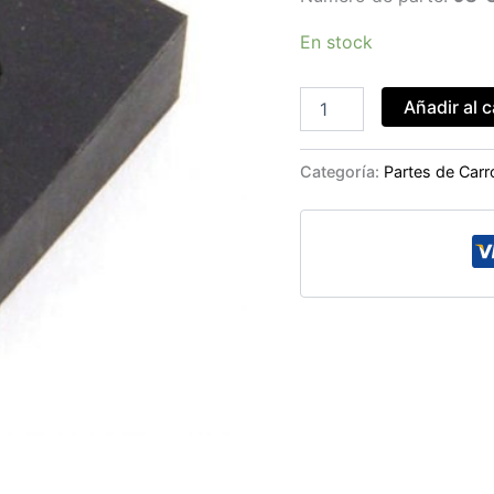
En stock
GOMA
Añadir al c
CHASIS
(
TRAS
Categoría:
Partes de Carr
)
EMPI
cantidad