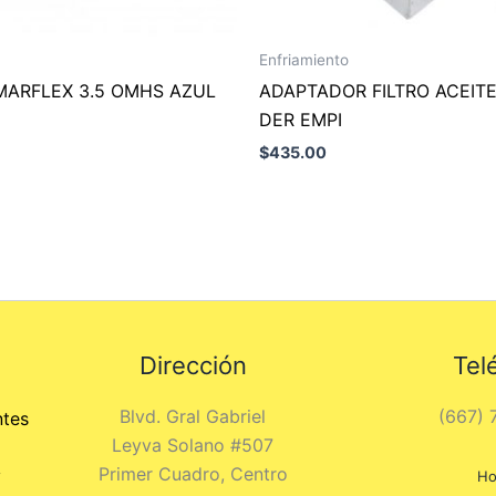
Enfriamiento
MARFLEX 3.5 OMHS AZUL
ADAPTADOR FILTRO ACEIT
DER EMPI
$
435.00
Dirección
Tel
Blvd. Gral Gabriel
(667) 
ntes
Leyva Solano #507
Primer Cuadro, Centro
y
Ho