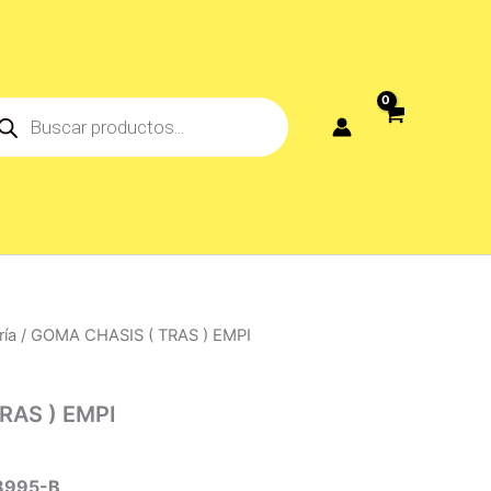
ducts
rch
ría
/ GOMA CHASIS ( TRAS ) EMPI
RAS ) EMPI
8995-B