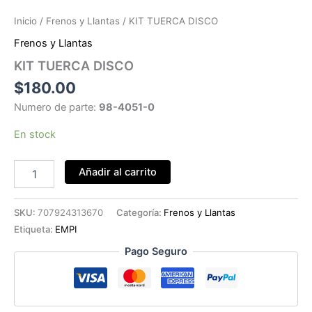
Inicio
/
Frenos y Llantas
/ KIT TUERCA DISCO
Frenos y Llantas
KIT TUERCA DISCO
$
180.00
Numero de parte:
98-4051-0
En stock
KIT
Añadir al carrito
TUERCA
DISCO
cantidad
SKU:
707924313670
Categoría:
Frenos y Llantas
Etiqueta:
EMPI
Pago Seguro