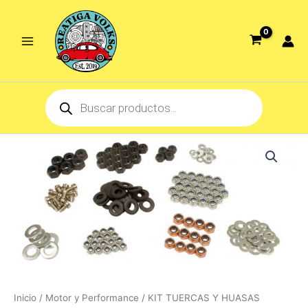
Ir
al
contenido
Products
search
Inicio
/
Motor y Performance
/ KIT TUERCAS Y HUASAS