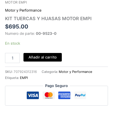
MOTOR EMPI
Motor y Performance
KIT TUERCAS Y HUASAS MOTOR EMPI
$
695.00
Numero de parte:
00-9523-0
En stock
KIT
Añadir al carrito
TUERCAS
Y
HUASAS
SKU:
707924312316
Categoría:
Motor y Performance
MOTOR
Etiqueta:
EMPI
EMPI
cantidad
Pago Seguro