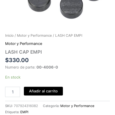
Inicio
/
Motor y Performance
/ LASH CAP EMPI
Motor y Performance
LASH CAP EMPI
$
330.00
Numero de parte:
00-4006-0
En stock
LASH
Añadir al carrito
CAP
EMPI
cantidad
SKU:
707924316082
Categoría:
Motor y Performance
Etiqueta:
EMPI