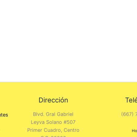
Dirección
Tel
Blvd. Gral Gabriel
(667) 
ntes
Leyva Solano #507
Primer Cuadro, Centro
y
Ho