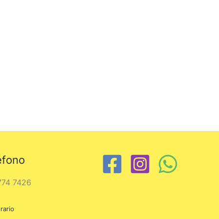
éfono
774 7426
rario