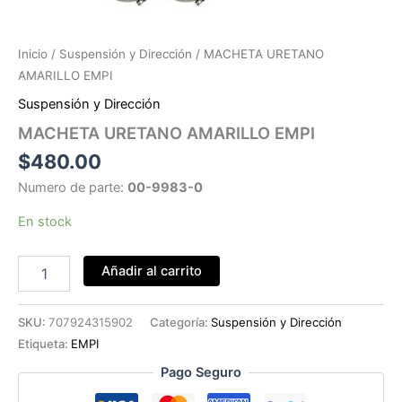
Inicio
/
Suspensión y Dirección
/ MACHETA URETANO
AMARILLO EMPI
Suspensión y Dirección
MACHETA URETANO AMARILLO EMPI
$
480.00
Numero de parte:
00-9983-0
En stock
MACHETA
Añadir al carrito
URETANO
AMARILLO
EMPI
SKU:
707924315902
Categoría:
Suspensión y Dirección
cantidad
Etiqueta:
EMPI
Pago Seguro