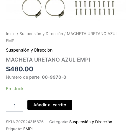
Inicio
/
Suspensión y Dirección
/ MACHETA URETANO AZUL
EMPI
Suspensión y Dirección
MACHETA URETANO AZUL EMPI
$
480.00
Numero de parte:
00-9970-0
En stock
MACHETA
Añadir al carrito
URETANO
AZUL
EMPI
SKU:
707924315876
Categoría:
Suspensión y Dirección
cantidad
Etiqueta:
EMPI