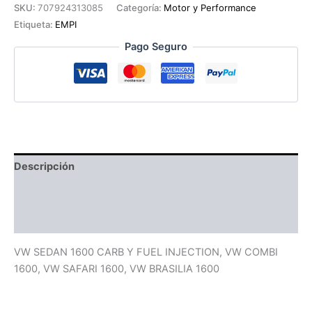
cantidad
SKU:
707924313085
Categoría:
Motor y Performance
Etiqueta:
EMPI
Pago Seguro
Descripción
Información adicional
Valoraciones (0)
VW SEDAN 1600 CARB Y FUEL INJECTION, VW COMBI
1600, VW SAFARI 1600, VW BRASILIA 1600