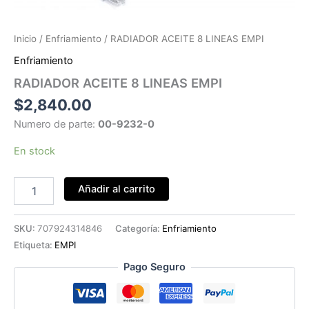
Inicio
/
Enfriamiento
/ RADIADOR ACEITE 8 LINEAS EMPI
Enfriamiento
RADIADOR ACEITE 8 LINEAS EMPI
$
2,840.00
Numero de parte:
00-9232-0
En stock
RADIADOR
Añadir al carrito
ACEITE
8
LINEAS
SKU:
707924314846
Categoría:
Enfriamiento
EMPI
Etiqueta:
EMPI
cantidad
Pago Seguro