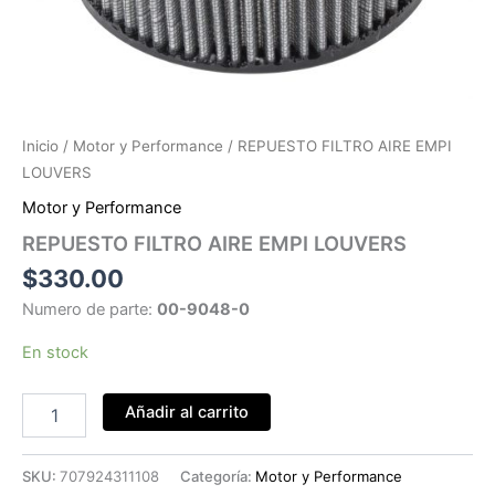
Inicio
/
Motor y Performance
/ REPUESTO FILTRO AIRE EMPI
LOUVERS
Motor y Performance
REPUESTO FILTRO AIRE EMPI LOUVERS
$
330.00
Numero de parte:
00-9048-0
En stock
REPUESTO
Añadir al carrito
FILTRO
AIRE
EMPI
SKU:
707924311108
Categoría:
Motor y Performance
LOUVERS