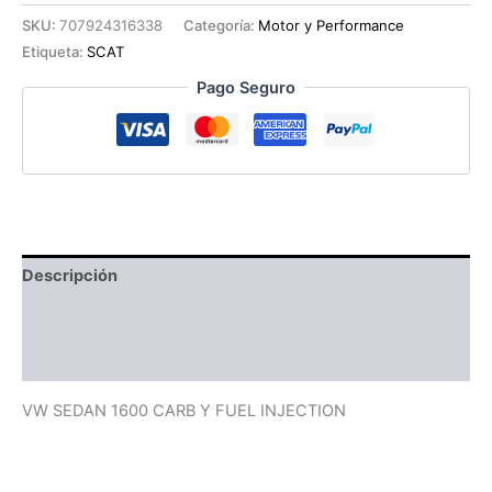
SCAT
SKU:
707924316338
Categoría:
Motor y Performance
cantidad
Etiqueta:
SCAT
Pago Seguro
Descripción
Información adicional
Valoraciones (0)
VW SEDAN 1600 CARB Y FUEL INJECTION