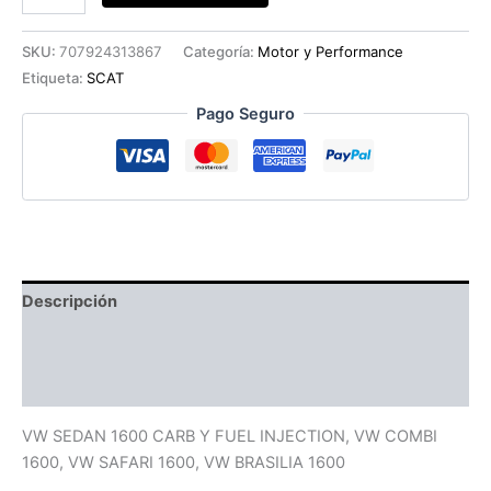
CABEZAS
NEGRAS
SCAT
SKU:
707924313867
Categoría:
Motor y Performance
cantidad
Etiqueta:
SCAT
Pago Seguro
Descripción
Información adicional
Valoraciones (0)
VW SEDAN 1600 CARB Y FUEL INJECTION, VW COMBI
1600, VW SAFARI 1600, VW BRASILIA 1600