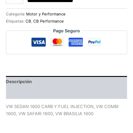
BALANCIN
0.58
CB
Categoría:
Motor y Performance
PERF
Etiquetas:
CB
,
CB Performance
CROMOLIO
cantidad
Pago Seguro
Descripción
Valoraciones (0)
VW SEDAN 1600 CARB Y FUEL INJECTION, VW COMBI
1600, VW SAFARI 1600, VW BRASILIA 1600